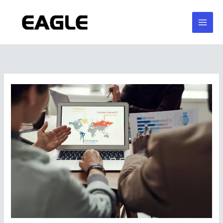
跳
至
内
容